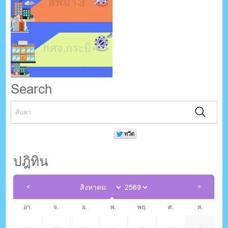
Search
ปฎิทิน
อา.
จ.
อ.
พ.
พฤ.
ศ.
ส.