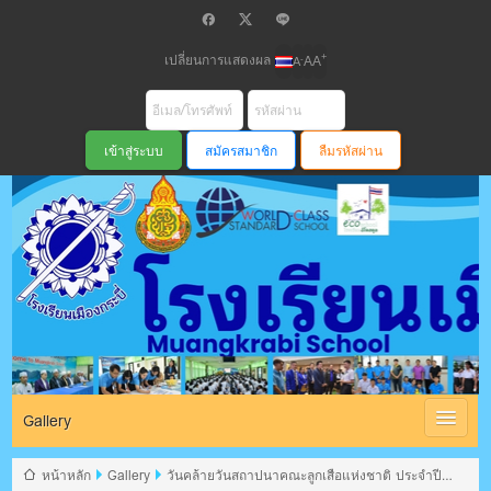
เปลี่ยนการแสดงผล
+
-
A
A
A
สมัครสมาชิก
ลืมรหัสผ่าน
โรงเรียนเมือง
กระบี่ สพม
Gallery
หน้าหลัก
Gallery
วันคล้ายวันสถาปนาคณะลูกเสือแห่งชาติ ประจำปี