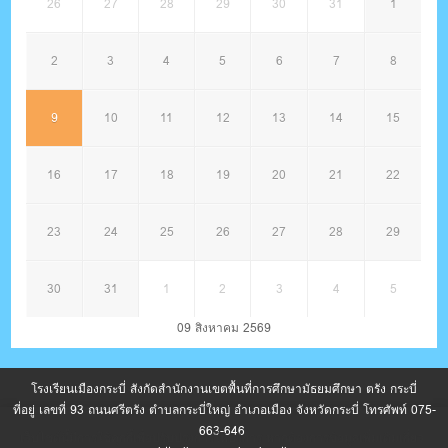
26
27
28
29
30
31
1
2
3
4
5
6
7
8
9
10
11
12
13
14
15
16
17
18
19
20
21
22
23
24
25
26
27
28
29
30
31
1
2
3
4
5
09 สิงหาคม 2569
โรงเรียนเมืองกระบี่ สังกัดสำนักงานเขตพื้นที่การศึกษามัธยมศึกษา ตรัง กระบี่
ที่อยู่ เลขที่ 93 ถนนศรีตรัง ตำบลกระบี่ใหญ่ อำเภอเมือง จังหวัดกระบี่ โทรศัพท์ 075-
663-646
เว็บไซต์นี้มีการใช้คุกกี้เพื่อปรับปรุงการให้บริการ หากต้องการข้อมูลเพิ่มเติมเกี่ยว