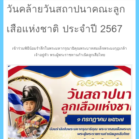
ตรัง กระบี่
2567
วันคล้ายวันสถาปนาคณะลูก
เสือแห่งชาติ ประจำปี 2567
ระบบบริหารจัดการเว็บไซต์ (CMS) ด้วย Ajax โดยคนไทย
เข้าร่วมพิธีน้อมรำลึกในพระมหากรุณาธิคุณพระบาทสมเด็จพระมงกุฎเกล้า
เจ้าอยู่หัว พระผู้พระราชทานกำเนิดลูกเสือไทย