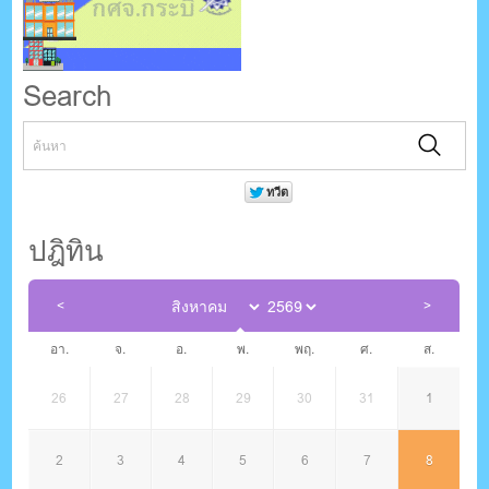
Search
ปฎิทิน
อา.
จ.
อ.
พ.
พฤ.
ศ.
ส.
26
27
28
29
30
31
1
2
3
4
5
6
7
8