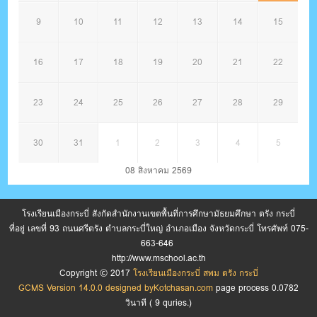
9
10
11
12
13
14
15
16
17
18
19
20
21
22
23
24
25
26
27
28
29
30
31
1
2
3
4
5
08 สิงหาคม 2569
โรงเรียนเมืองกระบี่ สังกัดสำนักงานเขตพื้นที่การศึกษามัธยมศึกษา ตรัง กระบี่
ที่อยู่ เลขที่ 93 ถนนศรีตรัง ตำบลกระบี่ใหญ่ อำเภอเมือง จังหวัดกระบี่ โทรศัพท์ 075-
663-646
http://www.mschool.ac.th
Copyright © 2017
โรงเรียนเมืองกระบี่ สพม ตรัง กระบี่
GCMS Version 14.0.0 designed by
Kotchasan.com
page process
0.0782
วินาที (
9
quries.)