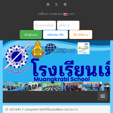
เปลี่ยนการแสดงผล
+
-
A
A
A
สมัครสมาชิก
ลืมรหัสผ่าน
โรงเรียนเมือง
กระบี่ สพม
หน้าหลัก
แผนยุทธศาสตร์หรือแผนพัฒนาหน่วยงาน