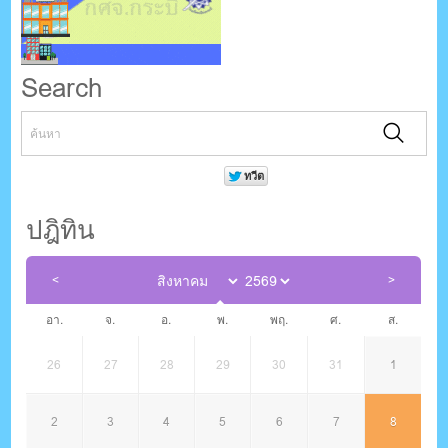
Search
ปฎิทิน
อา.
จ.
อ.
พ.
พฤ.
ศ.
ส.
26
27
28
29
30
31
1
2
3
4
5
6
7
8