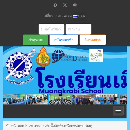
เปลี่ยนการแสดงผล
+
-
A
A
A
สมัครสมาชิก
ลืมรหัสผ่าน
โรงเรียนเมือง
กระบี่ สพม
หน้าหลัก
รายงานการจัดซื้อจัดจ้างหรือการจัดหาพัสดุ