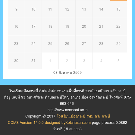
9
10
11
12
13
14
15
16
17
18
19
20
21
22
23
24
25
26
27
28
29
30
31
1
2
3
4
5
08 สิงหาคม 2569
โรงเรียนเมืองกระบี่ สังกัดสำนักงานเขตพื้นที่การศึกษามัธยมศึกษา ตรัง กระบี่
ที่อยู่ เลขที่ 93 ถนนศรีตรัง ตำบลกระบี่ใหญ่ อำเภอเมือง จังหวัดกระบี่ โทรศัพท์ 075-
663-646
http://www.mschool.ac.th
Copyright © 2017
โรงเรียนเมืองกระบี่ สพม ตรัง กระบี่
GCMS Version 14.0.0 designed by
Kotchasan.com
page process
0.0862
วินาที (
9
quries.)