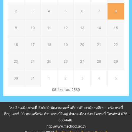
2
3
4
5
6
7
8
9
10
11
12
13
14
15
16
17
18
19
20
21
22
23
24
25
26
27
28
29
30
31
1
2
3
4
5
08 สิงหาคม 2569
โรงเรียนเมืองกระบี่ สังกัดสำนักงานเขตพื้นที่การศึกษามัธยมศึกษา ตรัง กระบี่
ที่อยู่ เลขที่ 93 ถนนศรีตรัง ตำบลกระบี่ใหญ่ อำเภอเมือง จังหวัดกระบี่ โทรศัพท์ 075-
663-646
http://www.mschool.ac.th