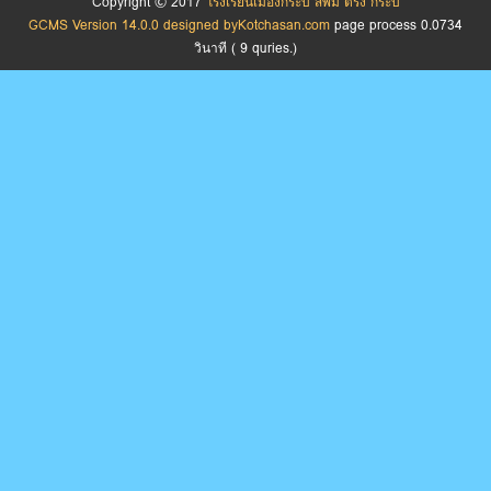
Copyright © 2017
โรงเรียนเมืองกระบี่ สพม ตรัง กระบี่
GCMS Version 14.0.0 designed by
Kotchasan.com
page process
0.0734
วินาที (
9
quries.)