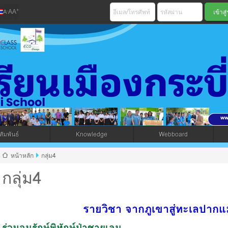
+
-
A
A
A
เมืองกระบี่ สพม 
ัมพันธ์
Knowledge
Webboard
jax โดยคนไทย
หน้าหลัก
กลุ่ม4
กลุ่ม4
รายวิชา จากภูเขาสู่ทะเลปากแม่
ร่วมอนุรักษ์พิทักษ์ป่าชายเลน