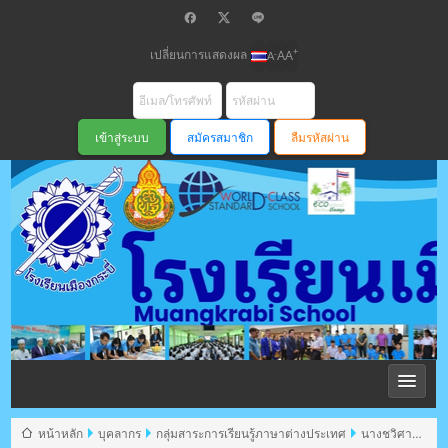
เปลี่ยนการแสดงผล
+
-
A
A
A
สมัครสมาชิก
ลืมรหัสผ่าน
โรงเรียนเมือง
กระบี่ สพม
หน้าหลัก
บุคลากร
กลุ่มสาระการเรียนรู้ภาษาต่างประเทศ
นางชวิศา