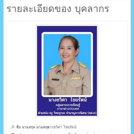
ตรัง กระบี่
ไชยรัตน์
รายละเอียดของ บุคลากร
ระบบบริหารจัดการเว็บไซต์ (CMS) ด้วย Ajax โดยคนไทย
ชื่อ นามสกุล นามสกุล
นางชวิศา ไชยรัตน์