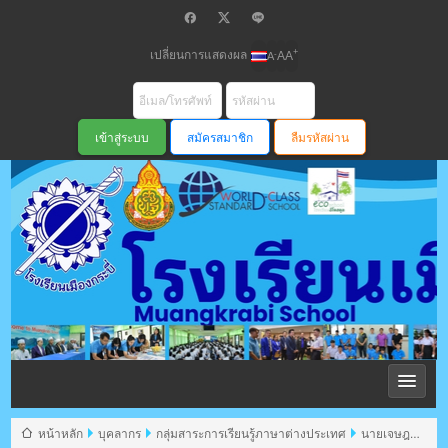
เปลี่ยนการแสดงผล
+
-
A
A
A
สมัครสมาชิก
ลืมรหัสผ่าน
โรงเรียนเมือง
กระบี่ สพม
หน้าหลัก
บุคลากร
กลุ่มสาระการเรียนรู้ภาษาต่างประเทศ
นายเจษฎา