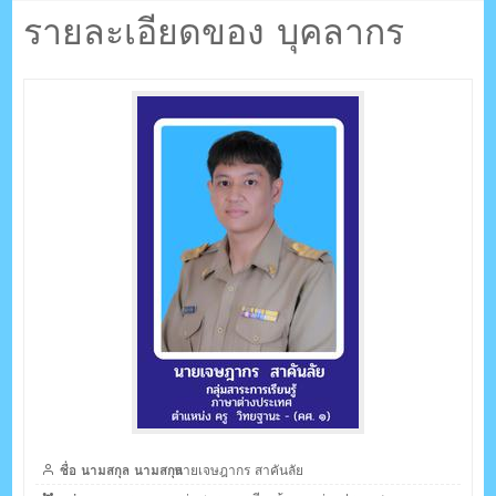
ตรัง กระบี่
กร สาคันลัย
รายละเอียดของ บุคลากร
ระบบบริหารจัดการเว็บไซต์ (CMS) ด้วย Ajax โดยคนไทย
ชื่อ นามสกุล นามสกุล
นายเจษฎากร สาคันลัย