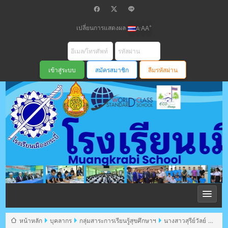
เปลี่ยนการแสดงผล
+
-
A
A
A
สมัครสมาชิก
ลืมรหัสผ่าน
โรงเรียนเมือง
กระบี่ สพม
หน้าหลัก
บุคลากร
กลุ่มสาระการเรียนรู้สุขศึกษาฯ
นางสาวสุรีย์วัลย์ ชู