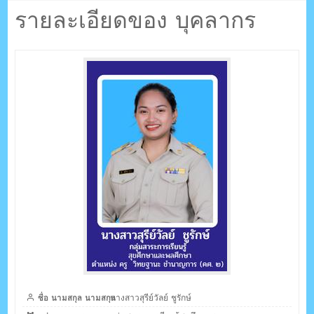
ตรัง กระบี่
รักษ์
รายละเอียดของ บุคลากร
ระบบบริหารจัดการเว็บไซต์ (CMS) ด้วย Ajax โดยคนไทย
ชื่อ นามสกุล นามสกุล
นางสาวสุรีย์วัลย์ ชูรักษ์