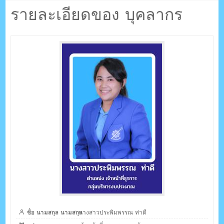
ตรัง กระบี่
ท่าดี
รายละเอียดของ บุคลากร
ระบบบริหารจัดการเว็บไซต์ (CMS) ด้วย Ajax โดยคนไทย
ชื่อ นามสกุล นามสกุล
นางสาวประพิมพรรณ ท่าดี