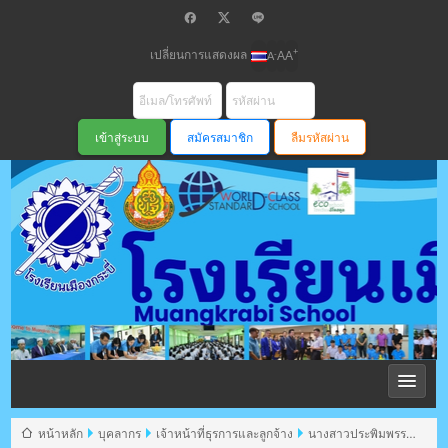
เปลี่ยนการแสดงผล
+
-
A
A
A
สมัครสมาชิก
ลืมรหัสผ่าน
โรงเรียนเมือง
กระบี่ สพม
หน้าหลัก
บุคลากร
เจ้าหน้าที่ธุรการและลูกจ้าง
นางสาวประพิมพรรณ