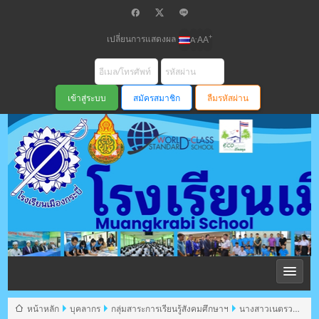
เปลี่ยนการแสดงผล
+
-
A
A
A
สมัครสมาชิก
ลืมรหัสผ่าน
โรงเรียนเมือง
กระบี่ สพม
หน้าหลัก
บุคลากร
กลุ่มสาระการเรียนรู้สังคมศึกษาฯ
นางสาวเนตรวา