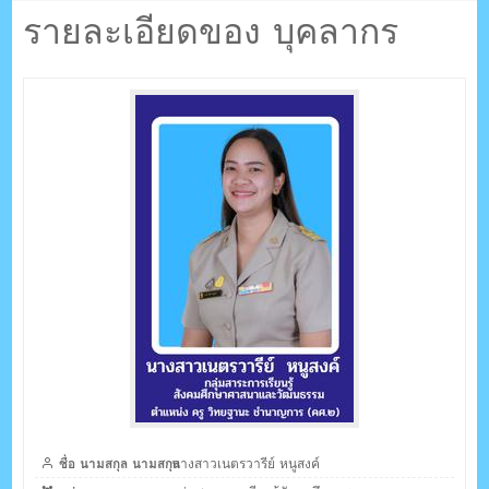
ตรัง กระบี่
รีย์ หนูสงค์
รายละเอียดของ บุคลากร
ระบบบริหารจัดการเว็บไซต์ (CMS) ด้วย Ajax โดยคนไทย
ชื่อ นามสกุล นามสกุล
นางสาวเนตรวารีย์ หนูสงค์