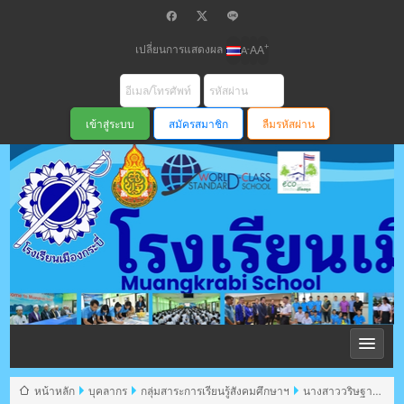
เปลี่ยนการแสดงผล
+
-
A
A
A
สมัครสมาชิก
ลืมรหัสผ่าน
โรงเรียนเมือง
กระบี่ สพม
หน้าหลัก
บุคลากร
กลุ่มสาระการเรียนรู้สังคมศึกษาฯ
นางสาววริษฐาภิ์