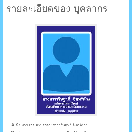
ตรัง กระบี่
อินทร์ด้วง
รายละเอียดของ บุคลากร
ระบบบริหารจัดการเว็บไซต์ (CMS) ด้วย Ajax โดยคนไทย
ชื่อ นามสกุล นามสกุล
นางสาววริษฐาภิ์ อินทร์ด้วง