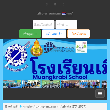
เปลี่ยนการแสดงผล
+
-
A
A
A
สมัครสมาชิก
ลืมรหัสผ่าน
โรงเรียนเมือง
กระบี่ สพม
หน้าหลัก
การประเมินคุณธรรมและความโปร่งใส (ITA 2567)