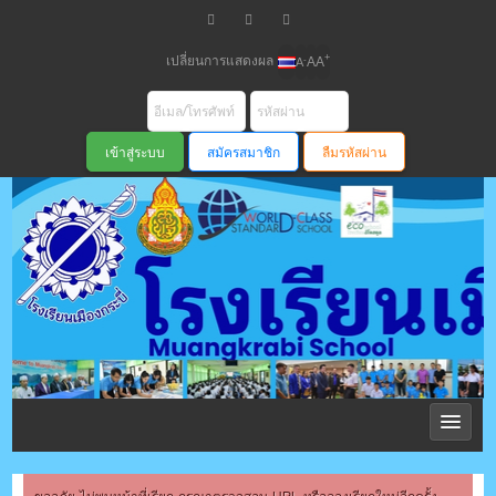
เปลี่ยนการแสดงผล
+
-
A
A
A
สมัครสมาชิก
ลืมรหัสผ่าน
โรงเรียนเมือง
กระบี่ สพม