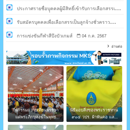
2567
ประกาศรายชื่อบุุคคลผู้มีสิทธิ์เข้ารับการเลือกสรรเป็น
ลูกจ้างชั่วคราว
รับสมัครบุคคลเพื่อเลือกสรรเป็นลูกจ้างชั่วคราว
30 ก.ค. 2567
การแข่งขันกีฬาสีบึงบัวเกมส์
17 ก.ค. 2567
04 ก.ค. 2567
อ่านต่อ
กิจกรรมถวายเทียนพรรษา
พิธีมอบสิ่งของพระราชทาน
แด่พระภิกษุสงฆ์ในพุทธ
๙๐๔ วปร. ผ้าพันคอ และ
ศาสนก่อนเทศกาลเข้าพรรษ
หมวกจิตอาสา