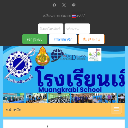
เปลี่ยนการแสดงผล
+
-
A
A
A
สมัครสมาชิก
ลืมรหัสผ่าน
โรงเรียนเมือง
กระบี่ สพม
หน้าหลัก