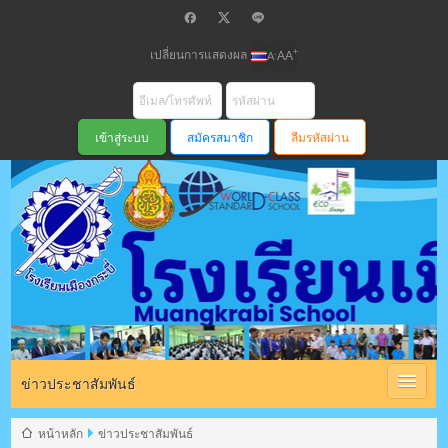
เปลี่ยนการแสดงผล
+
-
A
A
A
สมัครสมาชิก
ลืมรหัสผ่าน
โรงเรียนเมือง
กระบี่ สพม
ข่าวประชาสัมพันธ์
หน้าหลัก
ข่าวประชาสัมพันธ์