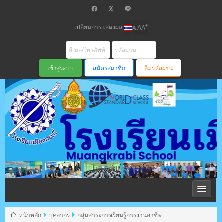
เปลี่ยนการแสดงผล
+
-
A
A
A
สมัครสมาชิก
ลืมรหัสผ่าน
โรงเรียนเมือง
กระบี่ สพม
หน้าหลัก
บุคลากร
กลุ่มสาระการเรียนรู้การงานอาชีพ