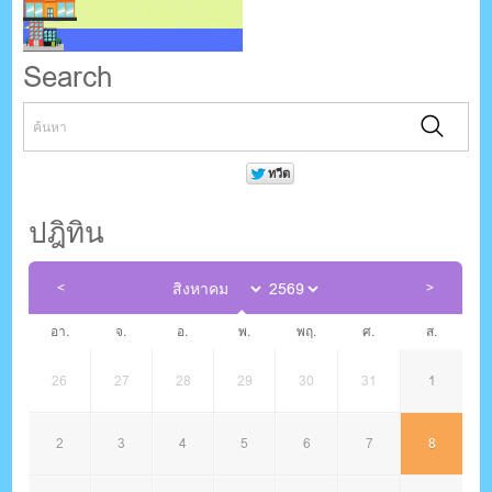
Search
ปฎิทิน
อา.
จ.
อ.
พ.
พฤ.
ศ.
ส.
26
27
28
29
30
31
1
2
3
4
5
6
7
8