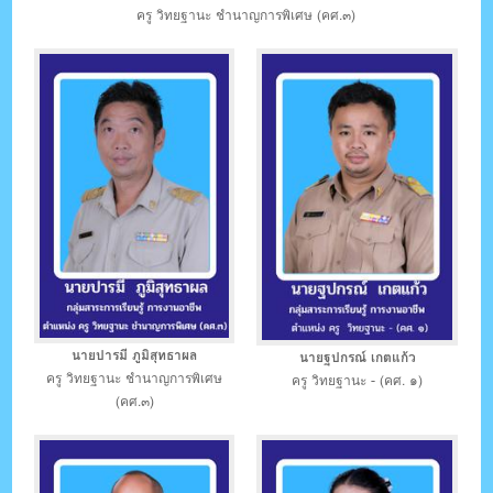
ครู วิทยฐานะ ชำนาญการพิเศษ (คศ.๓)
นายปารมี ภูมิสุทธาผล
นายฐปกรณ์ เกตแก้ว
ครู วิทยฐานะ ชำนาญการพิเศษ
ครู วิทยฐานะ - (คศ. ๑)
(คศ.๓)