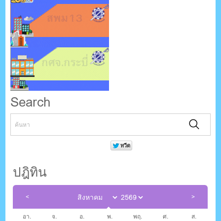
Search
ปฎิทิน
อา.
จ.
อ.
พ.
พฤ.
ศ.
ส.