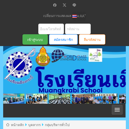
เปลี่ยนการแสดงผล
+
-
A
A
A
สมัครสมาชิก
ลืมรหัสผ่าน
โรงเรียนเมือง
กระบี่ สพม
หน้าหลัก
บุคลากร
กลุ่มบริหารทั่วไป