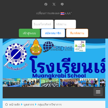
เปลี่ยนการแสดงผล
+
-
A
A
A
สมัครสมาชิก
ลืมรหัสผ่าน
โรงเรียนเมือง
กระบี่ สพม
หน้าหลัก
บุคลากร
กลุ่มบริหารวิชาการ