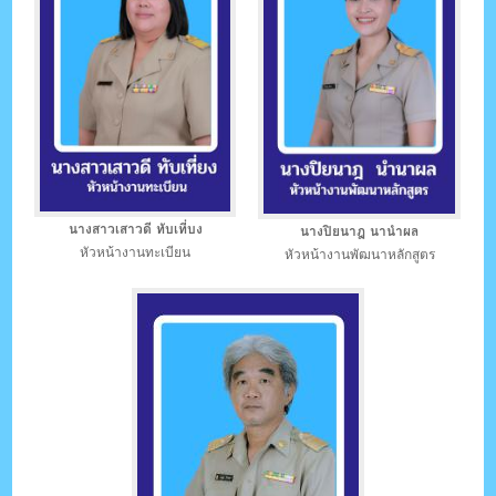
นางสาวเสาวดี ทับเที่บง
นางปิยนาฎ นานำผล
หัวหน้างานทะเบียน
หัวหน้างานพัฒนาหลักสูตร