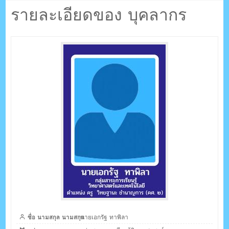
ตรัง กระบี่
ลา
รายละเอียดของ บุคลากร
ระบบบริหารจัดการเว็บไซต์ (CMS) ด้วย Ajax โดยคนไทย
ชื่อ นามสกุล นามสกุล
นายเอกรัฐ ทาพิลา