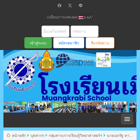
เปลี่ยนการแสดงผล
+
-
A
A
A
สมัครสมาชิก
ลืมรหัสผ่าน
โรงเรียนเมือง
กระบี่ สพม
หน้าหลัก
บุคลากร
กลุ่มสาระการเรียนรู้วิทยาศาสตร์ฯ
นายเอกรัฐ ทาพิ