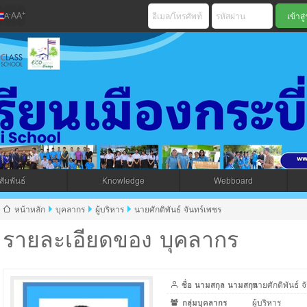
+
-
A
A
A
เมืองกระบี่ สพม 
ัมพันธ์
Knowledge
Webboard
jax โดยคนไทย
หน้าหลัก
บุคลากร
ผู้บริหาร
นายศักติพันธ์ จันทร์เพชร
รายละเอียดของ บุคลากร
ชื่อ นามสกุล นามสกุล
นายศักติพันธ์ จ
กลุ่มบุคลากร
ผู้บริหาร