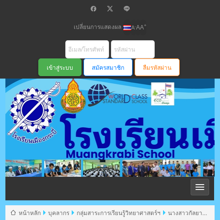
เปลี่ยนการแสดงผล
+
-
A
A
A
สมัครสมาชิก
ลืมรหัสผ่าน
โรงเรียนเมือง
กระบี่ สพม
หน้าหลัก
บุคลากร
กลุ่มสาระการเรียนรู้วิทยาศาสตร์ฯ
นางสาวกัลยา