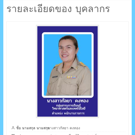
ตรัง กระบี่
คงทอง
รายละเอียดของ บุคลากร
ระบบบริหารจัดการเว็บไซต์ (CMS) ด้วย Ajax โดยคนไทย
ชื่อ นามสกุล นามสกุล
นางสาวกัลยา คงทอง