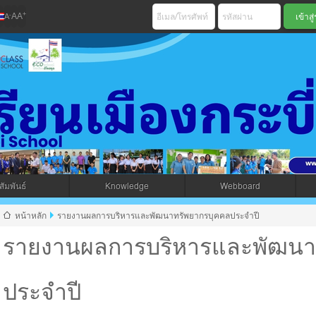
+
-
A
A
A
เมืองกระบี่ สพม 
ัมพันธ์
Knowledge
Webboard
jax โดยคนไทย
หน้าหลัก
รายงานผลการบริหารและพัฒนาทรัพยากรบุคคลประจำปี
รายงานผลการบริหารและพัฒนา
ประจำปี