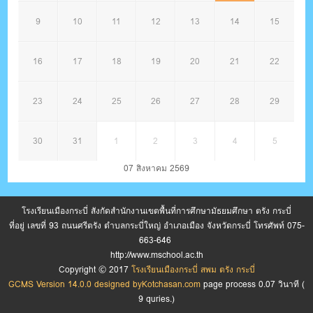
9
10
11
12
13
14
15
16
17
18
19
20
21
22
23
24
25
26
27
28
29
30
31
1
2
3
4
5
07 สิงหาคม 2569
โรงเรียนเมืองกระบี่ สังกัดสำนักงานเขตพื้นที่การศึกษามัธยมศึกษา ตรัง กระบี่
ที่อยู่ เลขที่ 93 ถนนศรีตรัง ตำบลกระบี่ใหญ่ อำเภอเมือง จังหวัดกระบี่ โทรศัพท์ 075-
663-646
http://www.mschool.ac.th
Copyright © 2017
โรงเรียนเมืองกระบี่ สพม ตรัง กระบี่
GCMS Version 14.0.0 designed by
Kotchasan.com
page process
0.07
วินาที (
9
quries.)