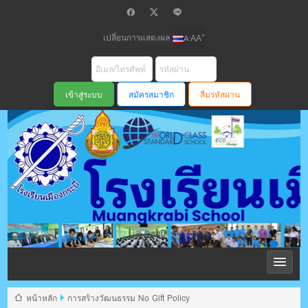
เปลี่ยนการแสดงผล
+
-
A
A
A
สมัครสมาชิก
ลืมรหัสผ่าน
โรงเรียนเมือง
กระบี่ สพม
หน้าหลัก
การสร้างวัฒนธรรม No Gift Policy