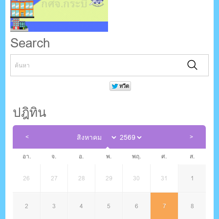
Search
ปฎิทิน
อา.
จ.
อ.
พ.
พฤ.
ศ.
ส.
26
27
28
29
30
31
1
2
3
4
5
6
7
8