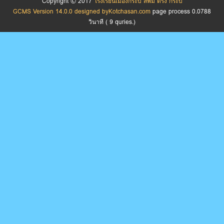
Copyright © 2017
โรงเรียนเมืองกระบี่ สพม ตรัง กระบี่
GCMS Version 14.0.0 designed by
Kotchasan.com
page process
0.0788
วินาที (
9
quries.)