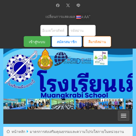
เปลี่ยนการแสดงผล
+
-
A
A
A
สมัครสมาชิก
ลืมรหัสผ่าน
โรงเรียนเมือง
กระบี่ สพม
หน้าหลัก
มาตรการส่งเสริมคุณธรรมและความโปร่งใสภายในหน่วยงาน