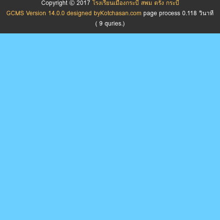
Copyright © 2017
โรงเรียนเมืองกระบี่ สพม ตรัง กระบี่
GCMS Version 14.0.0 designed by
Kotchasan.com
page process
0.118
วินาที
(
9
quries.)