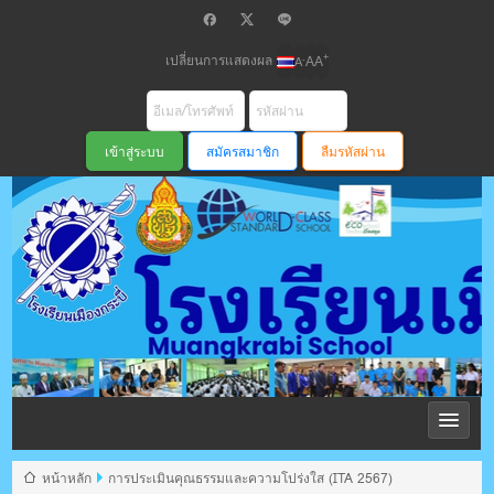
เปลี่ยนการแสดงผล
+
-
A
A
A
สมัครสมาชิก
ลืมรหัสผ่าน
โรงเรียนเมือง
กระบี่ สพม
หน้าหลัก
การประเมินคุณธรรมและความโปร่งใส (ITA 2567)