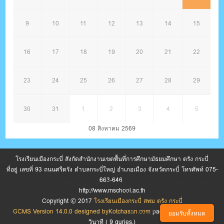
9
10
11
12
13
14
15
16
17
18
19
20
21
22
23
24
25
26
27
28
29
30
31
1
2
3
4
5
08 สิงหาคม 2569
โรงเรียนเมืองกระบี่ สังกัดสำนักงานเขตพื้นที่การศึกษามัธยมศึกษา ตรัง กระบี่
ที่อยู่ เลขที่ 93 ถนนศรีตรัง ตำบลกระบี่ใหญ่ อำเภอเมือง จังหวัดกระบี่ โทรศัพท์ 075-
663-646
เว็บไซต์นี้มีการใช้คุกกี้เพื่อปรับปรุงการให้บริการ หากต้องการข้อมูลเพิ่มเติมเกี่ยว
http://www.mschool.ac.th
กับการใช้คุกกี้ของเรา โปรดดู นโยบายความเป็นส่วนตัว
Copyright © 2017
โรงเรียนเมืองกระบี่ สพม ตรัง กระบี่
GCMS Version 14.0.0 designed by
Kotchasan.com
page process
0.1017
ตั้งค่าคุกกี้
ยอมรับทั้งหมด
วินาที (
9
quries.)