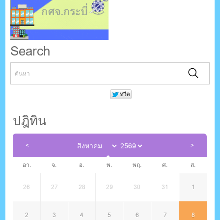
Search
ปฎิทิน
อา.
จ.
อ.
พ.
พฤ.
ศ.
ส.
26
27
28
29
30
31
1
2
3
4
5
6
7
8