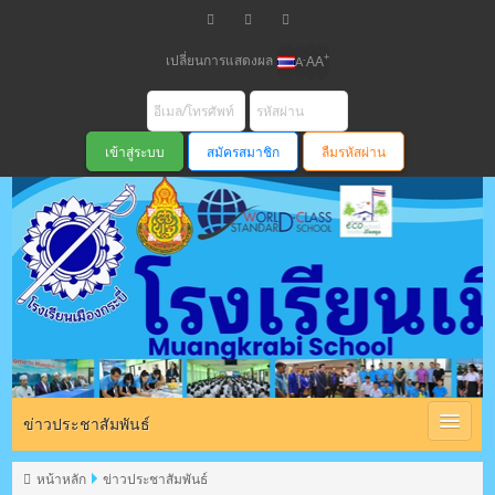
เปลี่ยนการแสดงผล
+
-
A
A
A
สมัครสมาชิก
ลืมรหัสผ่าน
โรงเรียนเมือง
กระบี่ สพม
ข่าวประชาสัมพันธ์
หน้าหลัก
ข่าวประชาสัมพันธ์