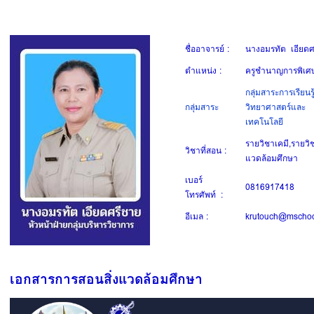
ชื่ออาจารย์ :
นางอมรทัต เอียดศ
ตำแหน่ง :
ครูชำนาญการพิเศ
กลุ่มสาระการเรียนรู
กลุ่มสาระ
วิทยาศาสตร์และ
เทคโนโลยี
รายวิชาเคมี,รายวิ
วิชาที่สอน :
แวดล้อมศึกษา
เบอร์
0816917418
โทรศัพท์ :
อีเมล :
krutouch@mschool
เอกสารการสอนสิ่งแวดล้อมศึกษา