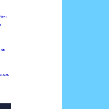
รีชาย
ษ
้
ชาสิง
.ac.th