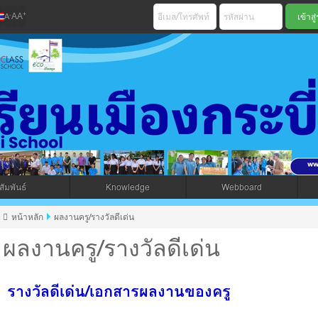
+
-
A
A
A
เมืองกระบี่ สพม 
ัมพันธ์
Knowledge
Webboard
jax โดยคนไทย
หน้าหลัก
ผลงานครู/รางวัลดีเด่น
ผลงานครู/รางวัลดีเด่น
รางวัลดีเด่น/เอกสารผลงานของครู