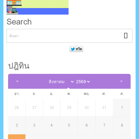
Search
ปฎิทิน
อา.
จ.
อ.
พ.
พฤ.
ศ.
ส.
26
27
28
29
30
31
1
2
3
4
5
6
7
8