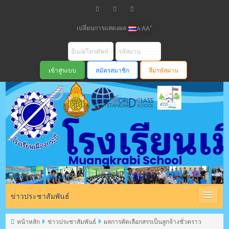
เปลี่ยนการแสดงผล
+
-
A
A
A
สมัครสมาชิก
ลืมรหัสผ่าน
โรงเรียนเมือง
กระบี่ สพม
ข่าวประชาสัมพันธ์
หน้าหลัก
ข่าวประชาสัมพันธ์
ผลการคัดเลือกสรรเป็นลูกจ้างชั่วคราว