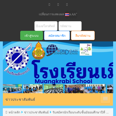
เปลี่ยนการแสดงผล
+
-
A
A
A
สมัครสมาชิก
ลืมรหัสผ่าน
โรงเรียนเมือง
กระบี่ สพม
ข่าวประชาสัมพันธ์
หน้าหลัก
ข่าวประชาสัมพันธ์
รับสมัครนักเรียนระดับชั้นมัธยมศึกษาปีที่ 3