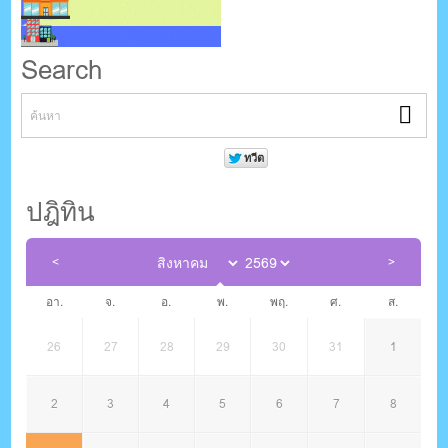
Search
ปฎิทิน
อา.
จ.
อ.
พ.
พฤ.
ศ.
ส.
26
27
28
29
30
31
1
2
3
4
5
6
7
8