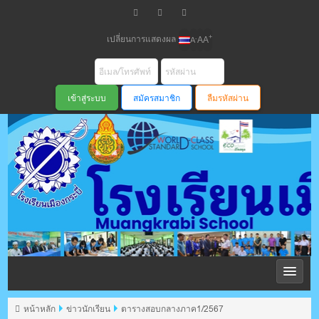
เปลี่ยนการแสดงผล
+
-
A
A
A
สมัครสมาชิก
ลืมรหัสผ่าน
โรงเรียนเมือง
กระบี่ สพม
หน้าหลัก
ข่าวนักเรียน
ตารางสอบกลางภาค1/2567