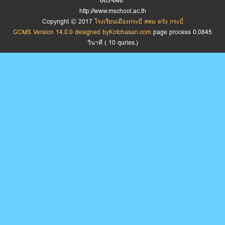
663-646
http://www.mschool.ac.th
Copyright © 2017
โรงเรียนเมืองกระบี่ สพม ตรัง กระบี่
GCMS Version 14.0.0 designed by
Kotchasan.com
page process
0.0845
วินาที (
10
quries.)