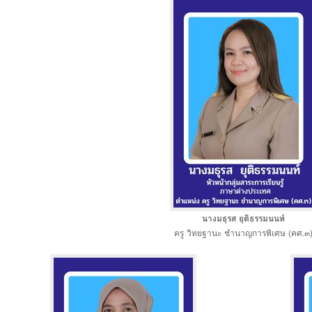
นางมธุรส ยุติธรรมนนท์
ครู วิทยฐานะ ชำนาญการพิเศษ (คศ.๓