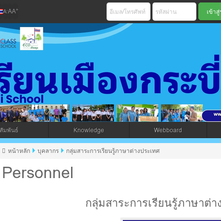
+
-
A
A
A
เมืองกระบี่ สพม 
ัมพันธ์
Knowledge
Webboard
jax โดยคนไทย
หน้าหลัก
บุคลากร
กลุ่มสาระการเรียนรู้ภาษาต่างประเทศ
Personnel
กลุ่มสาระการเรียนรู้ภาษาต่