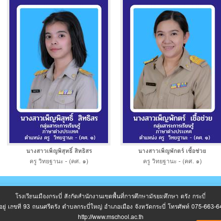
นางสาวเพ็ญพิสุทธิ์ สิทธิสร
นางสาวเพ็ญพักตร์ เชื้อช่วย
ครู วิทยฐานะ - (คศ. ๑)
ครู วิทยฐานะ - (คศ. ๑)
โรงเรียนเมืองกระบี่ สังกัดสำนักงานเขตพื้นที่การศึกษามัธยมศึกษา ตรัง กระบี่
มีการใช้คุกกี้เพื่อปรับปรุงการให้บริการ หากต้องการข้อมูลเพิ่มเติมเกี่ยวกับการใช้คุกกี้ของ
ี่อยู่ เลขที่ 93 ถนนศรีตรัง ตำบลกระบี่ใหญ่ อำเภอเมือง จังหวัดกระบี่ โทรศัพท์ 075-663-6
มเป็นส่วนตัว
http://www.mschool.ac.th