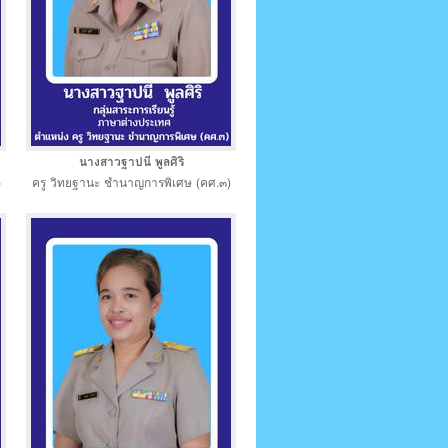
นางสาวฐาปนี พูลศิริ
)
ครู วิทยฐานะ ชำนาญการพิเศษ (คศ.๓)