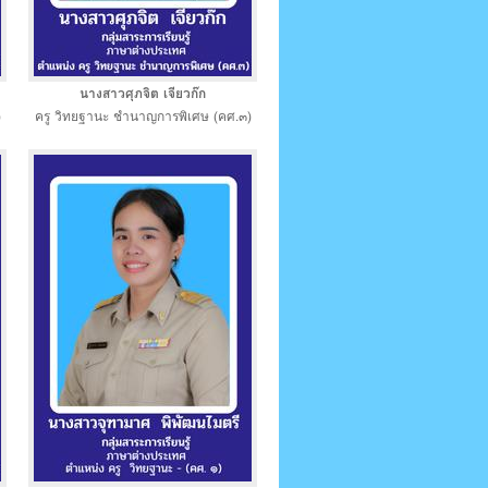
นางสาวศุภจิต เจียวก๊ก
)
ครู วิทยฐานะ ชำนาญการพิเศษ (คศ.๓)