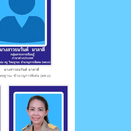
นางสาวธนวันต์ มาลาตี
วิทยฐานะ ชำนาญการพิเศษ (คศ.๓)