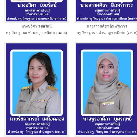
นางชวิศา ไชยรัตน์
นางสาวศศิธร อินทร์ถาวร
ครู วิทยฐานะ ชำนาญการพิเศษ (คศ.๓)
ครู วิทยฐานะ ชำนาญการพิเศษ (คศ.๓