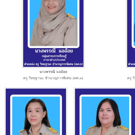
นางพรรณี แออ้อย
ครู วิทยฐานะ ชำนาญการพิเศษ (คศ.๓)
ครู 