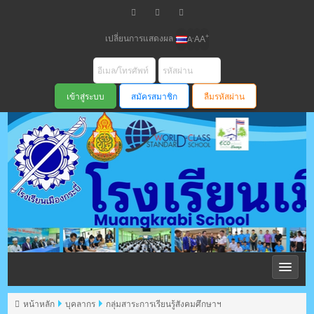
เปลี่ยนการแสดงผล
+
-
A
A
A
สมัครสมาชิก
ลืมรหัสผ่าน
โรงเรียนเมือง
กระบี่ สพม
หน้าหลัก
บุคลากร
กลุ่มสาระการเรียนรู้สังคมศึกษาฯ