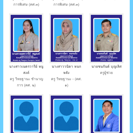
การพิเศษ (คศ.๓)
การพิเศษ (คศ.๓)
นางสาวเนตรวารีย์ หนู
นางสาววนิดา หนก
นายชนกันต์ บุญเลิศ
สงค์
หลัง
ครูผู้ช่วย
ครู วิทยฐานะ ชำนาญ
ครู วิทยฐานะ - (คศ.
การ (คศ. ๒)
๑)