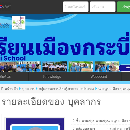
+
-
A
A
A
เมืองกระบี่ สพม 
ัมพันธ์
Knowledge
Webboard
jax โดยคนไทย
หน้าหลัก
บุคลากร
กลุ่มสาระการเรียนรู้ภาษาต่างประเทศ
นางนูรอาดีลา บุตรฤทธ
รายละเอียดของ บุคลากร
ชื่อ นามสกุล นามสกุล
นางนูรอาดีลา บ
กลุ่มบุคลากร
กลุ่มสาระการเ