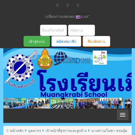
เปลี่ยนการแสดงผล
+
-
A
A
A
สมัครสมาชิก
ลืมรหัสผ่าน
โรงเรียนเมือง
กระบี่ สพม
หน้าหลัก
บุคลากร
เจ้าหน้าที่ธุรการและลูกจ้าง
นางสาวอโนชา หรนนุ้ย