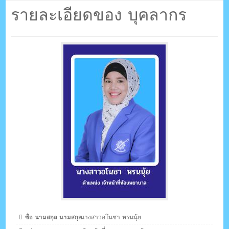
ตรัง กระบี่
รายละเอียดของ บุคลากร
ระบบบริหารจัดการเว็บไซต์ (CMS) ด้วย Ajax โดยคนไทย
ชื่อ นามสกุล นามสกุล
นางสาวอโนชา หรนนุ้ย