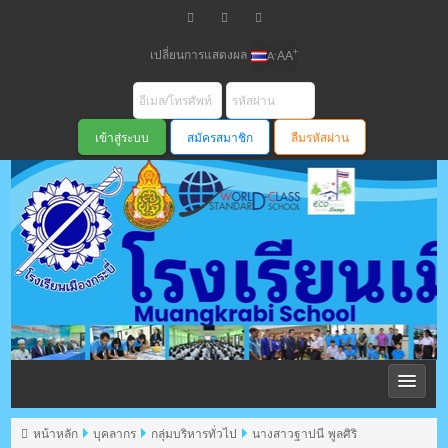
เปลี่ยนการแสดงผล
+
-
A
A
A
สมัครสมาชิก
ลืมรหัสผ่าน
โรงเรียนเมือง
กระบี่ สพม
หน้าหลัก
บุคลากร
กลุ่มบริหารทั่วไป
นางสาวฐาปนี พูลศิริ