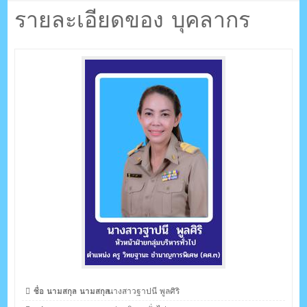
ตรัง กระบี่
รายละเอียดของ บุคลากร
ระบบบริหารจัดการเว็บไซต์ (CMS) ด้วย Ajax โดยคนไทย
ชื่อ นามสกุล นามสกุล
นางสาวฐาปนี พูลศิริ